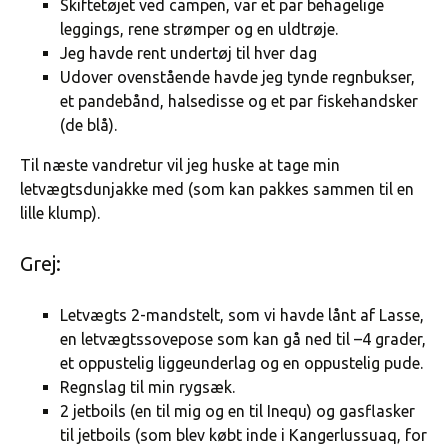
Skiftetøjet ved campen, var et par behagelige
leggings, rene strømper og en uldtrøje.
Jeg havde rent undertøj til hver dag
Udover ovenstående havde jeg tynde regnbukser,
et pandebånd, halsedisse og et par fiskehandsker
(de blå).
Til næste vandretur vil jeg huske at tage min
letvægtsdunjakke med (som kan pakkes sammen til en
lille klump).
Grej:
Letvægts 2-mandstelt, som vi havde lånt af Lasse,
en letvægtssovepose som kan gå ned til –4 grader,
et oppustelig liggeunderlag og en oppustelig pude.
Regnslag til min rygsæk.
2 jetboils (en til mig og en til Inequ) og gasflasker
til jetboils (som blev købt inde i Kangerlussuaq, for