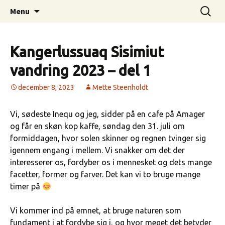
Higher, Better, Faster, Stronger…
Hop
Søg
MetteSteenholdt.com
Menu
til
efter:
indhold
Kangerlussuaq Sisimiut
vandring 2023 – del 1
december 8, 2023
Mette Steenholdt
Vi, sødeste Inequ og jeg, sidder på en cafe på Amager
og får en skøn kop kaffe, søndag den 31. juli om
formiddagen, hvor solen skinner og regnen tvinger sig
igennem engang i mellem. Vi snakker om det der
interesserer os, fordyber os i mennesket og dets mange
facetter, former og farver. Det kan vi to bruge mange
timer på
Vi kommer ind på emnet, at bruge naturen som
fundament i at fordybe sig i, og hvor meget det betyder