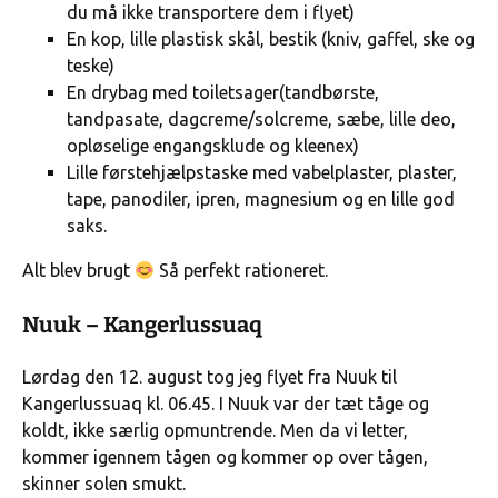
du må ikke transportere dem i flyet)
En kop, lille plastisk skål, bestik (kniv, gaffel, ske og
teske)
En drybag med toiletsager(tandbørste,
tandpasate, dagcreme/solcreme, sæbe, lille deo,
opløselige engangsklude og kleenex)
Lille førstehjælpstaske med vabelplaster, plaster,
tape, panodiler, ipren, magnesium og en lille god
saks.
Alt blev brugt
Så perfekt rationeret.
Nuuk – Kangerlussuaq
Lørdag den 12. august tog jeg flyet fra Nuuk til
Kangerlussuaq kl. 06.45. I Nuuk var der tæt tåge og
koldt, ikke særlig opmuntrende. Men da vi letter,
kommer igennem tågen og kommer op over tågen,
skinner solen smukt.