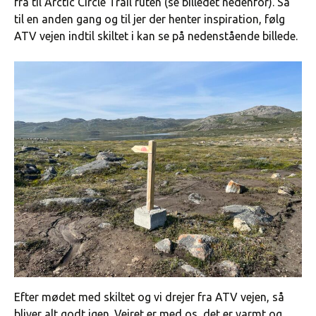
fra til Arctic Circle Trail ruten (se billedet nedenfor). Så
til en anden gang og til jer der henter inspiration, følg
ATV vejen indtil skiltet i kan se på nedenstående billede.
Efter mødet med skiltet og vi drejer fra ATV vejen, så
bliver alt godt igen. Vejret er med os, det er varmt og