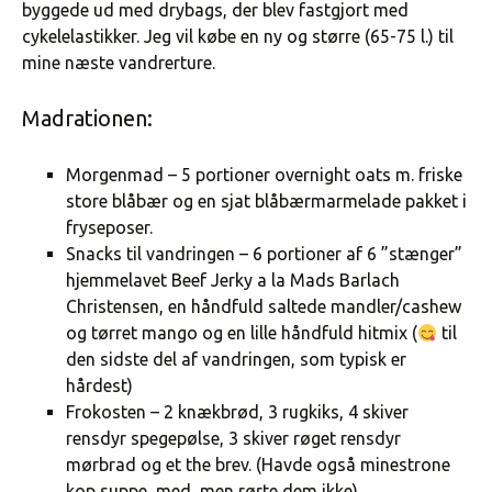
byggede ud med drybags, der blev fastgjort med
cykelelastikker. Jeg vil købe en ny og større (65-75 l.) til
mine næste vandrerture.
Madrationen:
Morgenmad – 5 portioner overnight oats m. friske
store blåbær og en sjat blåbærmarmelade pakket i
fryseposer.
Snacks til vandringen – 6 portioner af 6 ”stænger”
hjemmelavet Beef Jerky a la Mads Barlach
Christensen, en håndfuld saltede mandler/cashew
og tørret mango og en lille håndfuld hitmix (
til
den sidste del af vandringen, som typisk er
hårdest)
Frokosten – 2 knækbrød, 3 rugkiks, 4 skiver
rensdyr spegepølse, 3 skiver røget rensdyr
mørbrad og et the brev. (Havde også minestrone
kop suppe med, men rørte dem ikke).