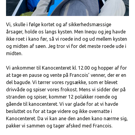
Vi, skulle i følge kortet og af sikkerhedsmæssige
årsager, holde os langs kysten. Men Inequ og jeg havde
ikke roet i kano før, så vi roede ind og ud mellem kysten
og midten af søen. Jeg tror vi for det meste roede ude i
midten.
Vi ankommer til Kanocenteret kl. 12.00 og hopper af for
at tage en pause og vente på Francois’ venner, der er en
del bagude. Vi tørrer vores rygsække, som er blevet
drivvåde og spiser vores frokost. Mens vi sidder der på
stranden og spiser, kommer 12 polakker roende og
gående til kanocenteret. Vi var glade for at vi havde
besluttet os for at tage videre og ikke overnatte i
Kanocenteret. Da vi kan ane den anden kano nærme sig,
pakker vi sammen og tager afsked med Francois.