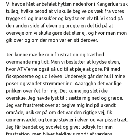
Vi havde fået anbefalet hytten nedenfor i Kangerluarsuk
tulleq, hvilke betød at vi skulle begive os væk fra vores
trygge sti og Inussuk’er og krydse en elv til. Vi stod på
den anden side af elven og brugte en del tid på at
overveje om vi skulle gøre det eller ej, og hvor man mon
gik over og om der mon var en sti derover.
Jeg kunne mærke min frustration og træthed
overmande mig lidt. Men vi beslutter at krydse elven,
hvor ATV’erne også så ud til at pleje at gøre. På med
fiskeposerne og ud i elven. Undervejs går der hul i mine
poser og vandet strømmer ind. Aaargghh det var lige
prikken over i’et for mig. Det kunne jeg slet ikke
overskue. Jeg havde lyst til t sætte mig ned og græde.
Jeg var frustreret over at begive mig ind på ukendt
område, usikker på om det var den rigtige vej, fik
gennemvædet og tunge støvler i elven og var pisse træt.
Jeg får bandet og svovlet og givet udtryk for min
frustration, men bliver heldigvis mødt af verdens