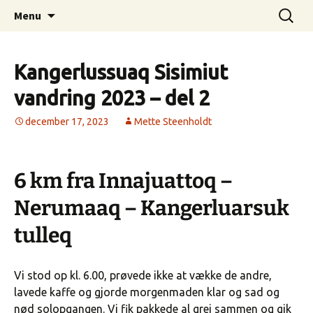
Higher, Better, Faster, Stronger…
Hop
Søg
MetteSteenholdt.com
Menu
til
efter:
indhold
Kangerlussuaq Sisimiut
vandring 2023 – del 2
december 17, 2023
Mette Steenholdt
6 km fra Innajuattoq –
Nerumaaq – Kangerluarsuk
tulleq
Vi stod op kl. 6.00, prøvede ikke at vække de andre,
lavede kaffe og gjorde morgenmaden klar og sad og
nød solopgangen. Vi fik pakkede al grej sammen og gik