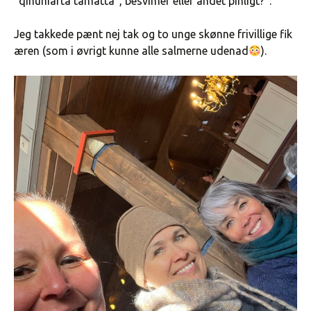
”qinuniarta tamatta”, besvimer eller andet pinligt?”.
Jeg takkede pænt nej tak og to unge skønne frivillige fik
æren (som i øvrigt kunne alle salmerne udenad
).