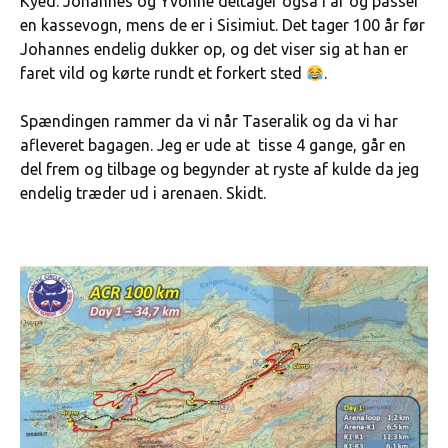
Kyed. Johannes og Yvonne deltager også i år og passer
en kassevogn, mens de er i Sisimiut. Det tager 100 år før
Johannes endelig dukker op, og det viser sig at han er
faret vild og kørte rundt et forkert sted
.
Spændingen rammer da vi når Taseralik og da vi har
afleveret bagagen. Jeg er ude at tisse 4 gange, går en
del frem og tilbage og begynder at ryste af kulde da jeg
endelig træder ud i arenaen. Skidt.