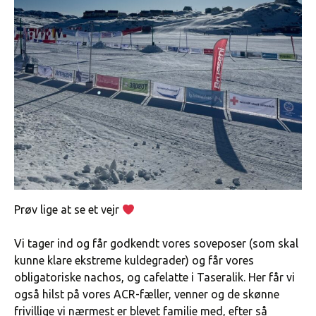
Prøv lige at se et vejr
Vi tager ind og får godkendt vores soveposer (som skal
kunne klare ekstreme kuldegrader) og får vores
obligatoriske nachos, og cafelatte i Taseralik. Her får vi
også hilst på vores ACR-fæller, venner og de skønne
frivillige vi nærmest er blevet familie med, efter så