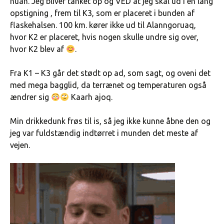
nuan. Jeg bliver tanket op og VED at jeg skal ud i en lang
opstigning , frem til K3, som er placeret i bunden af
flaskehalsen. 100 km. kører ikke ud til Alanngoruaq,
hvor K2 er placeret, hvis nogen skulle undre sig over,
hvor K2 blev af
.
Fra K1 – K3 går det stødt op ad, som sagt, og oveni det
med mega bagglid, da terrænet og temperaturen også
ændrer sig
Kaarh ajoq.
Min drikkedunk frøs til is, så jeg ikke kunne åbne den og
jeg var fuldstændig indtørret i munden det meste af
vejen.