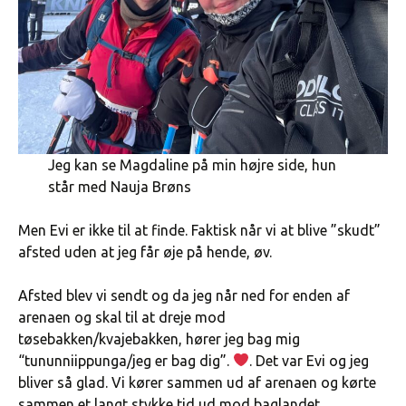
Jeg kan se Magdaline på min højre side, hun
står med Nauja Brøns
Men Evi er ikke til at finde. Faktisk når vi at blive ”skudt”
afsted uden at jeg får øje på hende, øv.
Afsted blev vi sendt og da jeg når ned for enden af
arenaen og skal til at dreje mod
tøsebakken/kvajebakken, hører jeg bag mig
“tununniippunga/jeg er bag dig”.
. Det var Evi og jeg
bliver så glad. Vi kører sammen ud af arenaen og kørte
sammen et langt stykke tid ud mod baglandet.