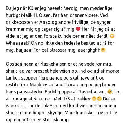
Da jeg når K3 er jeg heeeelt færdig, men møder lige
hurtigt Malik H. Olsen, før han drøner videre. Ved
drikkeposten er Anso og andre frivillige, de synger,
krammer mig og tager sig af mig
Her får jeg så at
vide, at jeg er den første kvinde der er nået dertil.
Whaaaaat? Oh no, ikke den fedeste besked at få for
mig, hajjaaa. For det stresser mig, aaarghghh
.
Opstigningen af flaskehalsen er et helvede for mig,
shiiiit jeg var presset hele vejen op, ind og ud af mørke
tanker, stopper flere gange og skal have luft og
restitution. Malik kører langt foran mig og jeg bruger
hans pausesteder. Endelig oppe af flaskehalsen,
, for
at opdage at vi kun er nået 1/3 af bakken
Det er
isnekoldt, for det blæser med kold vind ned igennem
slugten som ligger i skygge. Mine handsker fryser til is
og min buff er en stor isklump.