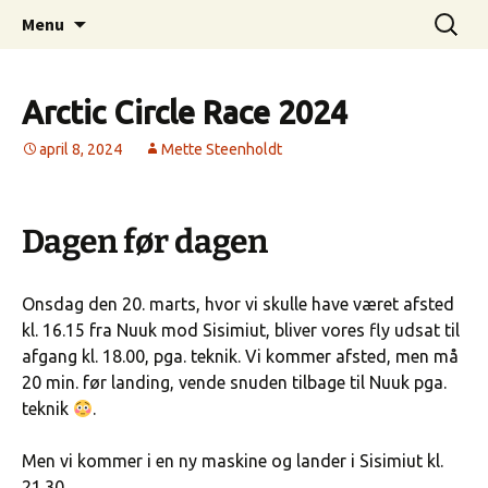
Higher, Better, Faster, Stronger…
Hop
Søg
MetteSteenholdt.com
Menu
til
efter:
indhold
Arctic Circle Race 2024
april 8, 2024
Mette Steenholdt
Dagen før dagen
Onsdag den 20. marts, hvor vi skulle have været afsted
kl. 16.15 fra Nuuk mod Sisimiut, bliver vores fly udsat til
afgang kl. 18.00, pga. teknik. Vi kommer afsted, men må
20 min. før landing, vende snuden tilbage til Nuuk pga.
teknik
.
Men vi kommer i en ny maskine og lander i Sisimiut kl.
21.30.