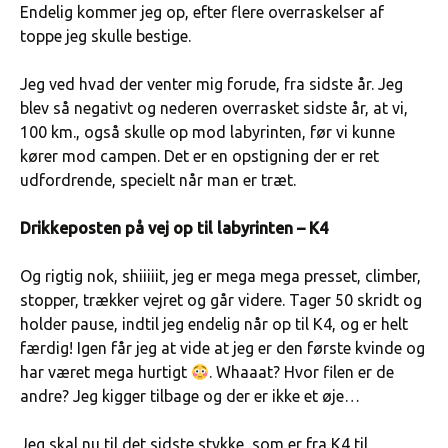
Endelig kommer jeg op, efter flere overraskelser af
toppe jeg skulle bestige.
Jeg ved hvad der venter mig forude, fra sidste år. Jeg
blev så negativt og nederen overrasket sidste år, at vi,
100 km., også skulle op mod labyrinten, før vi kunne
kører mod campen. Det er en opstigning der er ret
udfordrende, specielt når man er træt.
Drikkeposten på vej op til labyrinten – K4
Og rigtig nok, shiiiiit, jeg er mega mega presset, climber,
stopper, trækker vejret og går videre. Tager 50 skridt og
holder pause, indtil jeg endelig når op til K4, og er helt
færdig! Igen får jeg at vide at jeg er den første kvinde og
har været mega hurtigt
. Whaaat? Hvor filen er de
andre? Jeg kigger tilbage og der er ikke et øje…
Jeg skal nu til det sidste stykke, som er fra K4 til